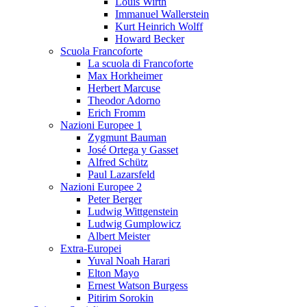
Louis Wirth
Immanuel Wallerstein
Kurt Heinrich Wolff
Howard Becker
Scuola Francoforte
La scuola di Francoforte
Max Horkheimer
Herbert Marcuse
Theodor Adorno
Erich Fromm
Nazioni Europee 1
Zygmunt Bauman
José Ortega y Gasset
Alfred Schütz
Paul Lazarsfeld
Nazioni Europee 2
Peter Berger
Ludwig Wittgenstein
Ludwig Gumplowicz
Albert Meister
Extra-Europei
Yuval Noah Harari
Elton Mayo
Ernest Watson Burgess
Pitirim Sorokin