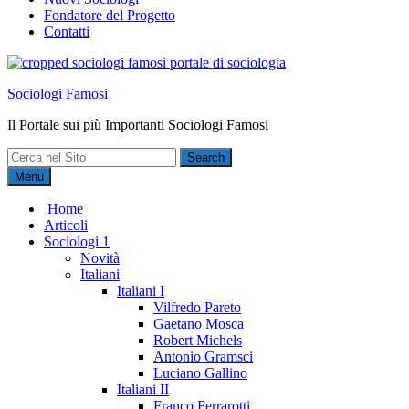
Fondatore del Progetto
Contatti
Sociologi Famosi
Il Portale sui più Importanti Sociologi Famosi
Search
for:
Menu
Home
Articoli
Sociologi 1
Novità
Italiani
Italiani I
Vilfredo Pareto
Gaetano Mosca
Robert Michels
Antonio Gramsci
Luciano Gallino
Italiani II
Franco Ferrarotti