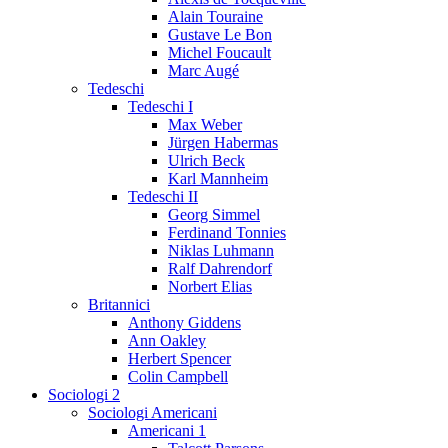
Alain Touraine
Gustave Le Bon
Michel Foucault
Marc Augé
Tedeschi
Tedeschi I
Max Weber
Jürgen Habermas
Ulrich Beck
Karl Mannheim
Tedeschi II
Georg Simmel
Ferdinand Tonnies
Niklas Luhmann
Ralf Dahrendorf
Norbert Elias
Britannici
Anthony Giddens
Ann Oakley
Herbert Spencer
Colin Campbell
Sociologi 2
Sociologi Americani
Americani 1