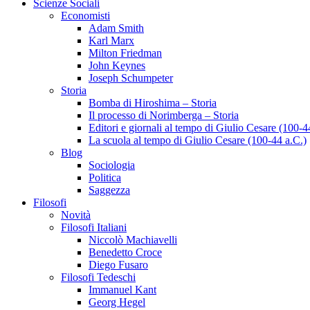
Scienze Sociali
Economisti
Adam Smith
Karl Marx
Milton Friedman
John Keynes
Joseph Schumpeter
Storia
Bomba di Hiroshima – Storia
Il processo di Norimberga – Storia
Editori e giornali al tempo di Giulio Cesare (100-4
La scuola al tempo di Giulio Cesare (100-44 a.C.)
Blog
Sociologia
Politica
Saggezza
Filosofi
Novità
Filosofi Italiani
Niccolò Machiavelli
Benedetto Croce
Diego Fusaro
Filosofi Tedeschi
Immanuel Kant
Georg Hegel