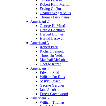
Talcott Parsons
Robert King Merton
Erving Goffman
Charles Wright Mills
Thomas Luckmann
Americani 2
George H. Mead
Harold Garfinkel
Herbert Blumer
Harold Lasswell
Americani 3
Robert Park
Richard Sennett
Thorstein Veblen
Marshall McLuhan
George Ritzer
Americani 4
Edward Said
William Du Bois
Saskia Sassen
George Gerbner
Jane Jacobs
Ernest Greenwood
Americani 5
William Thomas