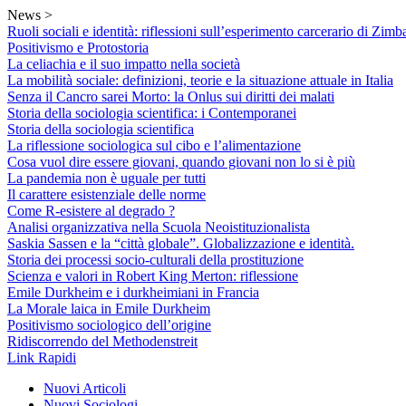
Skip
News >
to
Ruoli sociali e identità: riflessioni sull’esperimento carcerario di Zimb
content
Positivismo e Protostoria
La celiachia e il suo impatto nella società
La mobilità sociale: definizioni, teorie e la situazione attuale in Italia
Senza il Cancro sarei Morto: la Onlus sui diritti dei malati
Storia della sociologia scientifica: i Contemporanei
Storia della sociologia scientifica
La riflessione sociologica sul cibo e l’alimentazione
Cosa vuol dire essere giovani, quando giovani non lo si è più
La pandemia non è uguale per tutti
Il carattere esistenziale delle norme
Come R-esistere al degrado ?
Analisi organizzativa nella Scuola Neoistituzionalista
Saskia Sassen e la “città globale”. Globalizzazione e identità.
Storia dei processi socio-culturali della prostituzione
Scienza e valori in Robert King Merton: riflessione
Emile Durkheim e i durkheimiani in Francia
La Morale laica in Emile Durkheim
Positivismo sociologico dell’origine
Ridiscorrendo del Methodenstreit
Link Rapidi
Nuovi Articoli
Nuovi Sociologi