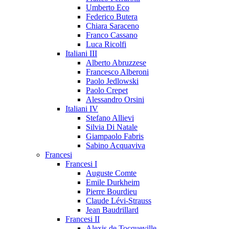
Umberto Eco
Federico Butera
Chiara Saraceno
Franco Cassano
Luca Ricolfi
Italiani III
Alberto Abruzzese
Francesco Alberoni
Paolo Jedlowski
Paolo Crepet
Alessandro Orsini
Italiani IV
Stefano Allievi
Silvia Di Natale
Giampaolo Fabris
Sabino Acquaviva
Francesi
Francesi I
Auguste Comte
Emile Durkheim
Pierre Bourdieu
Claude Lévi-Strauss
Jean Baudrillard
Francesi II
Alexis de Tocqueville