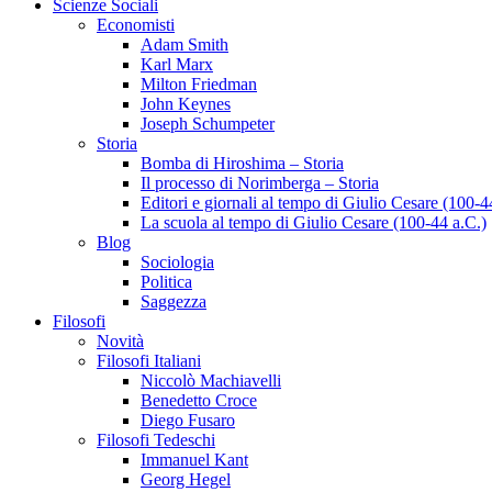
Scienze Sociali
Economisti
Adam Smith
Karl Marx
Milton Friedman
John Keynes
Joseph Schumpeter
Storia
Bomba di Hiroshima – Storia
Il processo di Norimberga – Storia
Editori e giornali al tempo di Giulio Cesare (100-4
La scuola al tempo di Giulio Cesare (100-44 a.C.)
Blog
Sociologia
Politica
Saggezza
Filosofi
Novità
Filosofi Italiani
Niccolò Machiavelli
Benedetto Croce
Diego Fusaro
Filosofi Tedeschi
Immanuel Kant
Georg Hegel