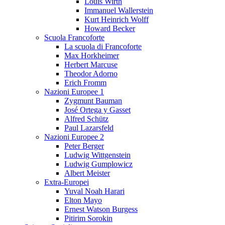
Louis Wirth
Immanuel Wallerstein
Kurt Heinrich Wolff
Howard Becker
Scuola Francoforte
La scuola di Francoforte
Max Horkheimer
Herbert Marcuse
Theodor Adorno
Erich Fromm
Nazioni Europee 1
Zygmunt Bauman
José Ortega y Gasset
Alfred Schütz
Paul Lazarsfeld
Nazioni Europee 2
Peter Berger
Ludwig Wittgenstein
Ludwig Gumplowicz
Albert Meister
Extra-Europei
Yuval Noah Harari
Elton Mayo
Ernest Watson Burgess
Pitirim Sorokin