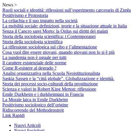
Skip
News >
to
Ruoli sociali e identità: riflessioni sull’esperimento carcerario di Zimb
content
Positivismo e Protostoria
La celiachia e il suo impatto nella società
La mobilità sociale: definizioni, teorie e la situazione attuale in Italia
Senza il Cancro sarei Morto: la Onlus sui diritti dei malati
Storia della sociologia scientifica: i Contemporanei
Storia della sociologia scientifica
La riflessione sociologica sul cibo e l’alimentazione
Cosa vuol dire essere giovani, quando giovani non lo si è più
La pandemia non è uguale per tutti
Il carattere esistenziale delle norme
Come R-esistere al degrado ?
Analisi organizzativa nella Scuola Neoistituzionalista
Saskia Sassen e la “città globale”. Globalizzazione e identità.
Storia dei processi socio-culturali della prostituzione
Scienza e valori in Robert King Merton: riflessione
Emile Durkheim e i durkheimiani in Francia
La Morale laica in Emile Durkheim
Positivismo sociologico dell’origine
Ridiscorrendo del Methodenstreit
Link Rapidi
Nuovi Articoli
Nuovi Sociologi