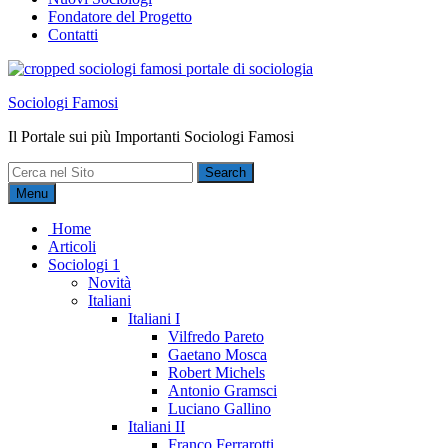
Fondatore del Progetto
Contatti
Sociologi Famosi
Il Portale sui più Importanti Sociologi Famosi
Search
for:
Menu
Home
Articoli
Sociologi 1
Novità
Italiani
Italiani I
Vilfredo Pareto
Gaetano Mosca
Robert Michels
Antonio Gramsci
Luciano Gallino
Italiani II
Franco Ferrarotti