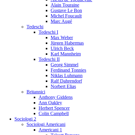
Alain Touraine
Gustave Le Bon
Michel Foucault
Marc Augé
Tedeschi
Tedeschi I
Max Weber
Jürgen Habermas
Ulrich Beck
Karl Mannheim
Tedeschi II
Georg Simmel
Ferdinand Tonnies
Niklas Luhmann
Ralf Dahrendorf
Norbert Elias
Britannici
Anthony Giddens
Ann Oakley
Herbert Spencer
Colin Campbell
Sociologi 2
Sociologi Americani
Americani 1