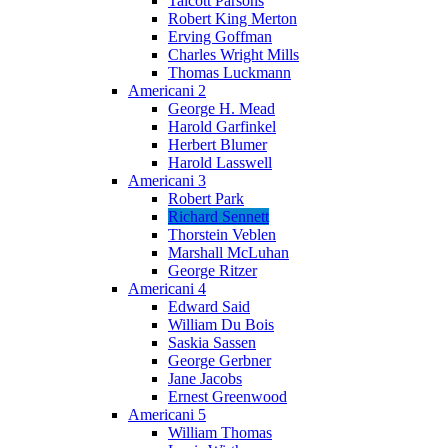
Talcott Parsons
Robert King Merton
Erving Goffman
Charles Wright Mills
Thomas Luckmann
Americani 2
George H. Mead
Harold Garfinkel
Herbert Blumer
Harold Lasswell
Americani 3
Robert Park
Richard Sennett
Thorstein Veblen
Marshall McLuhan
George Ritzer
Americani 4
Edward Said
William Du Bois
Saskia Sassen
George Gerbner
Jane Jacobs
Ernest Greenwood
Americani 5
William Thomas