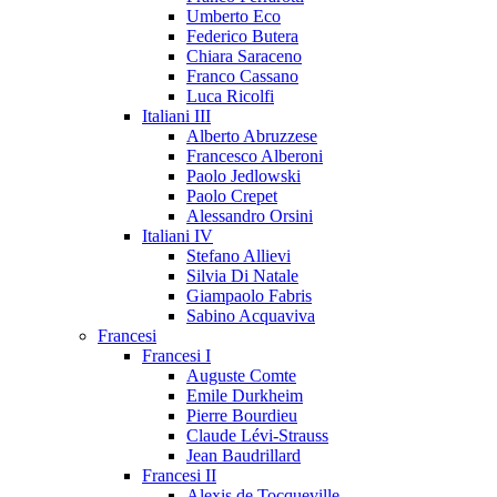
Umberto Eco
Federico Butera
Chiara Saraceno
Franco Cassano
Luca Ricolfi
Italiani III
Alberto Abruzzese
Francesco Alberoni
Paolo Jedlowski
Paolo Crepet
Alessandro Orsini
Italiani IV
Stefano Allievi
Silvia Di Natale
Giampaolo Fabris
Sabino Acquaviva
Francesi
Francesi I
Auguste Comte
Emile Durkheim
Pierre Bourdieu
Claude Lévi-Strauss
Jean Baudrillard
Francesi II
Alexis de Tocqueville