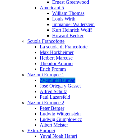
Ernest Greenwood
Americani 5
William Thomas
Louis Wirth
Immanuel Wallerstein
Kurt Heinrich Wolff
Howard Becker
Scuola Francoforte
La scuola di Francoforte
Max Horkheimer
Herbert Marcuse
Theodor Adorno
Erich Fromm
Nazioni Europee 1
Zygmunt Bauman
José Ortega y Gasset
Alfred Schütz
Paul Lazarsfeld
Nazioni Europee 2
Peter Berger
Ludwig Wittgenstein
Ludwig Gumplowicz
Albert Meister
Extra-Europei
Yuval Noah Harari