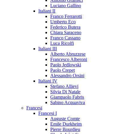
Antonio Gramsci
Luciano Gallino
Italiani II
Franco Ferrarotti
Umberto Eco
Federico Butera
Chiara Saraceno
Franco Cassano
Luca Ricolfi
Italiani III
Alberto Abruzzese
Francesco Alberoni
Paolo Jedlowski
Paolo Crepet
Alessandro Orsini
Italiani IV
Stefano Allievi
Silvia Di Natale
Giampaolo Fabris
Sabino Acquaviva
Francesi
Francesi I
Auguste Comte
Emile Durkheim
Pierre Bourdieu