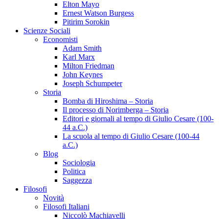
Elton Mayo
Ernest Watson Burgess
Pitirim Sorokin
Scienze Sociali
Economisti
Adam Smith
Karl Marx
Milton Friedman
John Keynes
Joseph Schumpeter
Storia
Bomba di Hiroshima – Storia
Il processo di Norimberga – Storia
Editori e giornali al tempo di Giulio Cesare (100-
44 a.C.)
La scuola al tempo di Giulio Cesare (100-44
a.C.)
Blog
Sociologia
Politica
Saggezza
Filosofi
Novità
Filosofi Italiani
Niccolò Machiavelli