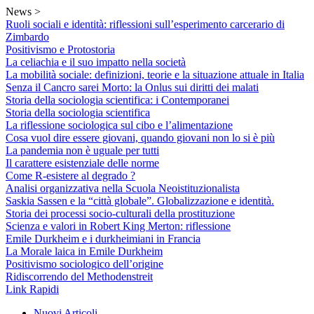
Skip
News >
to
Ruoli sociali e identità: riflessioni sull’esperimento carcerario di
content
Zimbardo
Positivismo e Protostoria
La celiachia e il suo impatto nella società
La mobilità sociale: definizioni, teorie e la situazione attuale in Italia
Senza il Cancro sarei Morto: la Onlus sui diritti dei malati
Storia della sociologia scientifica: i Contemporanei
Storia della sociologia scientifica
La riflessione sociologica sul cibo e l’alimentazione
Cosa vuol dire essere giovani, quando giovani non lo si è più
La pandemia non è uguale per tutti
Il carattere esistenziale delle norme
Come R-esistere al degrado ?
Analisi organizzativa nella Scuola Neoistituzionalista
Saskia Sassen e la “città globale”. Globalizzazione e identità.
Storia dei processi socio-culturali della prostituzione
Scienza e valori in Robert King Merton: riflessione
Emile Durkheim e i durkheimiani in Francia
La Morale laica in Emile Durkheim
Positivismo sociologico dell’origine
Ridiscorrendo del Methodenstreit
Link Rapidi
Nuovi Articoli