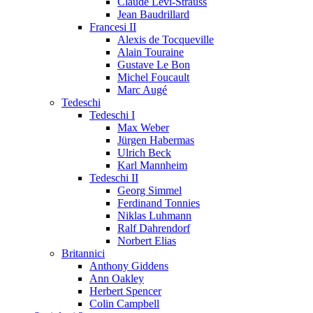
Claude Lévi-Strauss
Jean Baudrillard
Francesi II
Alexis de Tocqueville
Alain Touraine
Gustave Le Bon
Michel Foucault
Marc Augé
Tedeschi
Tedeschi I
Max Weber
Jürgen Habermas
Ulrich Beck
Karl Mannheim
Tedeschi II
Georg Simmel
Ferdinand Tonnies
Niklas Luhmann
Ralf Dahrendorf
Norbert Elias
Britannici
Anthony Giddens
Ann Oakley
Herbert Spencer
Colin Campbell