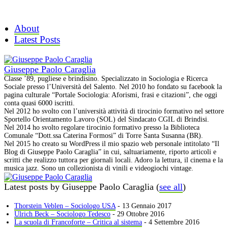
About
Latest Posts
Giuseppe Paolo Caraglia
Classe ’89, pugliese e brindisino. Specializzato in Sociologia e Ricerca
Sociale presso l’Università del Salento. Nel 2010 ho fondato su facebook la
pagina culturale “Portale Sociologia: Aforismi, frasi e citazioni”, che oggi
conta quasi 6000 iscritti.
Nel 2012 ho svolto con l’università attività di tirocinio formativo nel settore
Sportello Orientamento Lavoro (SOL) del Sindacato CGIL di Brindisi.
Nel 2014 ho svolto regolare tirocinio formativo presso la Biblioteca
Comunale “Dott.ssa Caterina Formosi” di Torre Santa Susanna (BR).
Nel 2015 ho creato su WordPress il mio spazio web personale intitolato “Il
Blog di Giuseppe Paolo Caraglia” in cui, saltuariamente, riporto articoli e
scritti che realizzo tuttora per giornali locali. Adoro la lettura, il cinema e la
musica jazz. Sono un collezionista di vinili e videogiochi vintage.
Latest posts by Giuseppe Paolo Caraglia
(
see all
)
Thorstein Veblen – Sociologo USA
- 13 Gennaio 2017
Ulrich Beck – Sociologo Tedesco
- 29 Ottobre 2016
La scuola di Francoforte – Critica al sistema
- 4 Settembre 2016