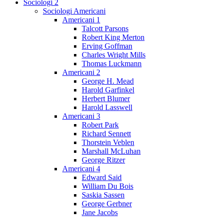
Sociologi 2
Sociologi Americani
Americani 1
Talcott Parsons
Robert King Merton
Erving Goffman
Charles Wright Mills
Thomas Luckmann
Americani 2
George H. Mead
Harold Garfinkel
Herbert Blumer
Harold Lasswell
Americani 3
Robert Park
Richard Sennett
Thorstein Veblen
Marshall McLuhan
George Ritzer
Americani 4
Edward Said
William Du Bois
Saskia Sassen
George Gerbner
Jane Jacobs