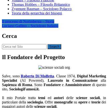
Voltaire – Filosofo Francese
Thomas Hobbes – Filosofo Britannico
Zygmunt Bauman – Sociologo Polacco
Teoria della gerarchia dei bisogni
Navigazione
Il processo di Norimberga – Storia
Luciano Gallino – Sociologo Italiano
articoli
Cerca
Search
for:
Il Fondatore del Progetto
Salve, sono
Roberto Di Molfetta
. Classe 1974,
Digital Marketing
Specialist
(AI Powered),
Laureato in Comunicazione
alla
Sapienza di Roma
. Sono
Fondatore
e
Amministratore
di questo
sito,
SociologiFamosi.it.
Il mio Portale tratta
temi
ed
autori
delle
scienze sociali
, in
particolare della
sociologia
. Offre
monografie
su
opere
e
teorie
dei
maggiori autori delle
scienze sociali
.