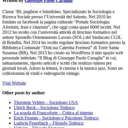
Written by
Giuseppe Paolo Caraglia
Classe ’89, pugliese e brindisino. Specializzato in Sociologia e
Ricerca Sociale presso l’Università del Salento. Nel 2010 ho
fondato su facebook la pagina culturale “Portale Sociologia:
Aforismi, frasi e citazioni”, che oggi conta quasi 6000 iscritti. Nel
2012 ho svolto con l’università attività di tirocinio formativo nel
settore Sportello Orientamento Lavoro (SOL) del Sindacato CGIL
di Brindisi. Nel 2014 ho svolto regolare tirocinio formativo presso la
Biblioteca Comunale “Dott.ssa Caterina Formosi” di Torre Santa
Susanna (BR). Nel 2015 ho creato su WordPress il mio spazio web
personale intitolato “Il Blog di Giuseppe Paolo Caraglia” in cui,
saltuariamente, riporto articoli e scritti che realizzo tuttora per
giornali locali. Adoro la lettura, il cinema e la musica jazz. Sono un
collezionista di vinili e videogiochi vintage.
Visit Website
Other posts by author
Thorstein Veblen – Sociologo USA
Ulrich Beck – Sociologo Tedesco
La scuola di Francoforte – Critica al sistema
Erich Fromm – Sociologo e Psicologo Tedesco
Ludwig Feuerbach – Filosofo Tedesco