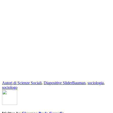
Autori di Scienze Sociali
,
Diapositive Slider
Bauman
,
sociologia
,
sociologo