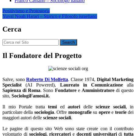
Franco Cassano – Sociologo italiano
Navigazione
Positivismo e Protostoria
Yuval Noah Harari – Storico e Filosofo israeliano
articoli
Cerca
Search
for:
Il Fondatore del Progetto
Salve, sono
Roberto Di Molfetta
. Classe 1974,
Digital Marketing
Specialist
(AI Powered),
Laureato in Comunicazione
alla
Sapienza di Roma
. Sono
Fondatore
e
Amministratore
di questo
sito,
SociologiFamosi.it.
Il mio Portale tratta
temi
ed
autori
delle
scienze sociali
, in
particolare della
sociologia
. Offre
monografie
su
opere
e
teorie
dei
maggiori autori delle
scienze sociali
.
Le pagine di questo sito Web sono state create con il contributo
volontario di
sociologi
,
ricercatori
e
docenti universitari
di
tutta