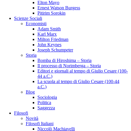
Elton Mayo
Ernest Watson Burgess
Pitirim Sorokin
Scienze Sociali
Economisti
Adam Smith
Karl Marx
Milton Friedman
John Keynes
Joseph Schumpeter
Storia
Bomba di Hiroshima – Storia
Il processo di Norimberga – Storia
Editori e giornali al tempo di Giulio Cesare (100-
44 a.C.)
La scuola al tempo di Giulio Cesare (100-44
a.C.)
Blog
Sociologia
Politica
Saggezza
Filosofi
Novità
Filosofi Italiani
Niccolò Machiavelli