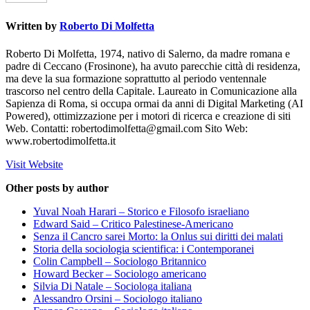
Written by
Roberto Di Molfetta
Roberto Di Molfetta, 1974, nativo di Salerno, da madre romana e
padre di Ceccano (Frosinone), ha avuto parecchie città di residenza,
ma deve la sua formazione soprattutto al periodo ventennale
trascorso nel centro della Capitale. Laureato in Comunicazione alla
Sapienza di Roma, si occupa ormai da anni di Digital Marketing (AI
Powered), ottimizzazione per i motori di ricerca e creazione di siti
Web. Contatti:
robertodimolfetta@gmail.com
Sito Web:
www.robertodimolfetta.it
Visit Website
Other posts by author
Yuval Noah Harari – Storico e Filosofo israeliano
Edward Said – Critico Palestinese-Americano
Senza il Cancro sarei Morto: la Onlus sui diritti dei malati
Storia della sociologia scientifica: i Contemporanei
Colin Campbell – Sociologo Britannico
Howard Becker – Sociologo americano
Silvia Di Natale – Sociologa italiana
Alessandro Orsini – Sociologo italiano