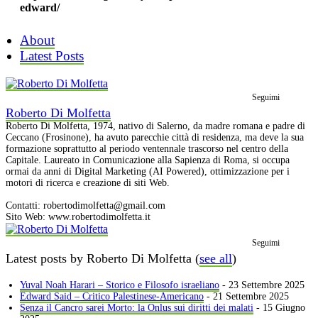
edward/
About
Latest Posts
Seguimi
Roberto Di Molfetta
Roberto Di Molfetta, 1974, nativo di Salerno, da madre romana e padre di
Ceccano (Frosinone), ha avuto parecchie città di residenza, ma deve la sua
formazione soprattutto al periodo ventennale trascorso nel centro della
Capitale. Laureato in Comunicazione alla Sapienza di Roma, si occupa
ormai da anni di Digital Marketing (AI Powered), ottimizzazione per i
motori di ricerca e creazione di siti Web.
Contatti:
robertodimolfetta@gmail.com
Sito Web: www.robertodimolfetta.it
Seguimi
Latest posts by Roberto Di Molfetta
(
see all
)
Yuval Noah Harari – Storico e Filosofo israeliano
- 23 Settembre 2025
Edward Said – Critico Palestinese-Americano
- 21 Settembre 2025
Senza il Cancro sarei Morto: la Onlus sui diritti dei malati
- 15 Giugno