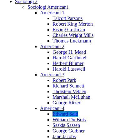
Sociologi 2
Sociologi Americani
Americani 1
Talcott Parsons
Robert King Merton
Erving Goffman
Charles Wright Mills
Thomas Luckmann
Americani 2
George H. Mead
Harold Garfinkel
Herbert Blumer
Harold Lasswell
Americani 3
Robert Park
Richard Sennett
Thorstein Veblen
Marshall McLuhan
George Ritzer
Americani 4
Edward Said
William Du Bois
Saskia Sassen
George Gerbner
Jane Jacobs