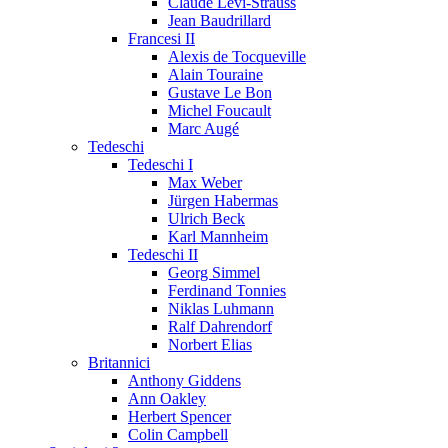
Claude Lévi-Strauss
Jean Baudrillard
Francesi II
Alexis de Tocqueville
Alain Touraine
Gustave Le Bon
Michel Foucault
Marc Augé
Tedeschi
Tedeschi I
Max Weber
Jürgen Habermas
Ulrich Beck
Karl Mannheim
Tedeschi II
Georg Simmel
Ferdinand Tonnies
Niklas Luhmann
Ralf Dahrendorf
Norbert Elias
Britannici
Anthony Giddens
Ann Oakley
Herbert Spencer
Colin Campbell