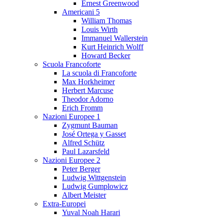
Ernest Greenwood
Americani 5
William Thomas
Louis Wirth
Immanuel Wallerstein
Kurt Heinrich Wolff
Howard Becker
Scuola Francoforte
La scuola di Francoforte
Max Horkheimer
Herbert Marcuse
Theodor Adorno
Erich Fromm
Nazioni Europee 1
Zygmunt Bauman
José Ortega y Gasset
Alfred Schütz
Paul Lazarsfeld
Nazioni Europee 2
Peter Berger
Ludwig Wittgenstein
Ludwig Gumplowicz
Albert Meister
Extra-Europei
Yuval Noah Harari