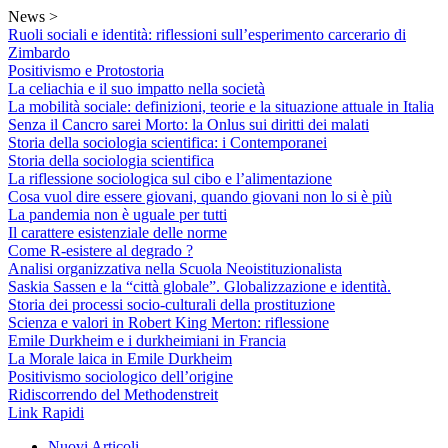
Skip
News >
to
Ruoli sociali e identità: riflessioni sull’esperimento carcerario di
content
Zimbardo
Positivismo e Protostoria
La celiachia e il suo impatto nella società
La mobilità sociale: definizioni, teorie e la situazione attuale in Italia
Senza il Cancro sarei Morto: la Onlus sui diritti dei malati
Storia della sociologia scientifica: i Contemporanei
Storia della sociologia scientifica
La riflessione sociologica sul cibo e l’alimentazione
Cosa vuol dire essere giovani, quando giovani non lo si è più
La pandemia non è uguale per tutti
Il carattere esistenziale delle norme
Come R-esistere al degrado ?
Analisi organizzativa nella Scuola Neoistituzionalista
Saskia Sassen e la “città globale”. Globalizzazione e identità.
Storia dei processi socio-culturali della prostituzione
Scienza e valori in Robert King Merton: riflessione
Emile Durkheim e i durkheimiani in Francia
La Morale laica in Emile Durkheim
Positivismo sociologico dell’origine
Ridiscorrendo del Methodenstreit
Link Rapidi
Nuovi Articoli