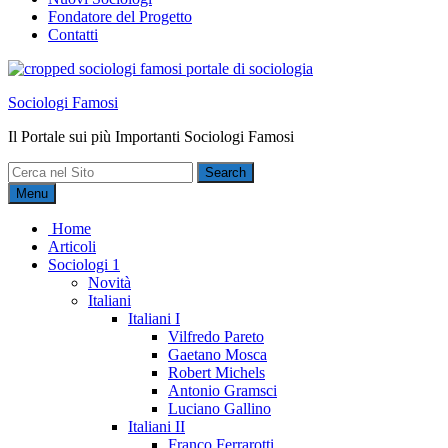
Fondatore del Progetto
Contatti
Sociologi Famosi
Il Portale sui più Importanti Sociologi Famosi
Search
for:
Menu
Home
Articoli
Sociologi 1
Novità
Italiani
Italiani I
Vilfredo Pareto
Gaetano Mosca
Robert Michels
Antonio Gramsci
Luciano Gallino
Italiani II
Franco Ferrarotti