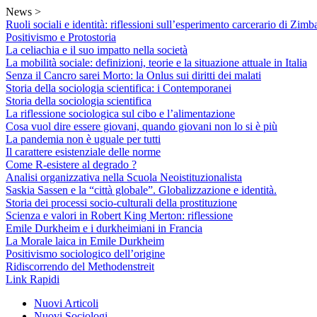
Skip
News >
to
Ruoli sociali e identità: riflessioni sull’esperimento carcerario di Zimb
content
Positivismo e Protostoria
La celiachia e il suo impatto nella società
La mobilità sociale: definizioni, teorie e la situazione attuale in Italia
Senza il Cancro sarei Morto: la Onlus sui diritti dei malati
Storia della sociologia scientifica: i Contemporanei
Storia della sociologia scientifica
La riflessione sociologica sul cibo e l’alimentazione
Cosa vuol dire essere giovani, quando giovani non lo si è più
La pandemia non è uguale per tutti
Il carattere esistenziale delle norme
Come R-esistere al degrado ?
Analisi organizzativa nella Scuola Neoistituzionalista
Saskia Sassen e la “città globale”. Globalizzazione e identità.
Storia dei processi socio-culturali della prostituzione
Scienza e valori in Robert King Merton: riflessione
Emile Durkheim e i durkheimiani in Francia
La Morale laica in Emile Durkheim
Positivismo sociologico dell’origine
Ridiscorrendo del Methodenstreit
Link Rapidi
Nuovi Articoli
Nuovi Sociologi