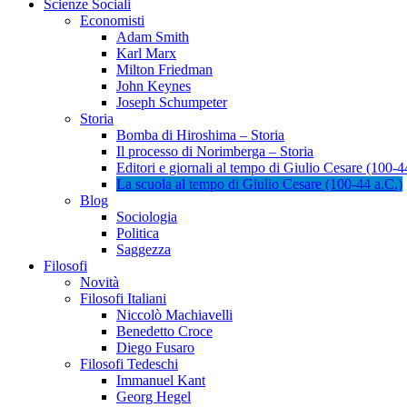
Scienze Sociali
Economisti
Adam Smith
Karl Marx
Milton Friedman
John Keynes
Joseph Schumpeter
Storia
Bomba di Hiroshima – Storia
Il processo di Norimberga – Storia
Editori e giornali al tempo di Giulio Cesare (100-4
La scuola al tempo di Giulio Cesare (100-44 a.C.)
Blog
Sociologia
Politica
Saggezza
Filosofi
Novità
Filosofi Italiani
Niccolò Machiavelli
Benedetto Croce
Diego Fusaro
Filosofi Tedeschi
Immanuel Kant
Georg Hegel