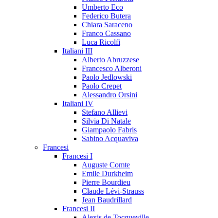
Umberto Eco
Federico Butera
Chiara Saraceno
Franco Cassano
Luca Ricolfi
Italiani III
Alberto Abruzzese
Francesco Alberoni
Paolo Jedlowski
Paolo Crepet
Alessandro Orsini
Italiani IV
Stefano Allievi
Silvia Di Natale
Giampaolo Fabris
Sabino Acquaviva
Francesi
Francesi I
Auguste Comte
Emile Durkheim
Pierre Bourdieu
Claude Lévi-Strauss
Jean Baudrillard
Francesi II
Alexis de Tocqueville