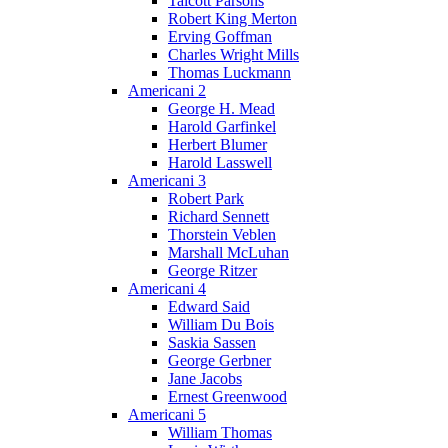
Talcott Parsons
Robert King Merton
Erving Goffman
Charles Wright Mills
Thomas Luckmann
Americani 2
George H. Mead
Harold Garfinkel
Herbert Blumer
Harold Lasswell
Americani 3
Robert Park
Richard Sennett
Thorstein Veblen
Marshall McLuhan
George Ritzer
Americani 4
Edward Said
William Du Bois
Saskia Sassen
George Gerbner
Jane Jacobs
Ernest Greenwood
Americani 5
William Thomas