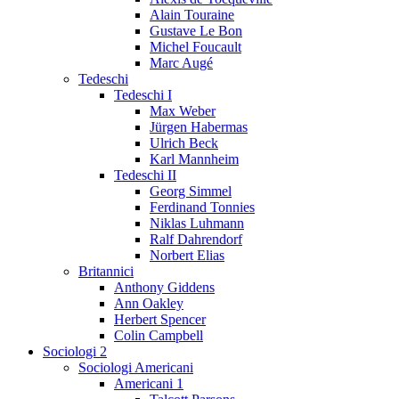
Alain Touraine
Gustave Le Bon
Michel Foucault
Marc Augé
Tedeschi
Tedeschi I
Max Weber
Jürgen Habermas
Ulrich Beck
Karl Mannheim
Tedeschi II
Georg Simmel
Ferdinand Tonnies
Niklas Luhmann
Ralf Dahrendorf
Norbert Elias
Britannici
Anthony Giddens
Ann Oakley
Herbert Spencer
Colin Campbell
Sociologi 2
Sociologi Americani
Americani 1