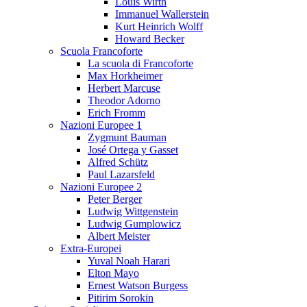
Louis Wirth
Immanuel Wallerstein
Kurt Heinrich Wolff
Howard Becker
Scuola Francoforte
La scuola di Francoforte
Max Horkheimer
Herbert Marcuse
Theodor Adorno
Erich Fromm
Nazioni Europee 1
Zygmunt Bauman
José Ortega y Gasset
Alfred Schütz
Paul Lazarsfeld
Nazioni Europee 2
Peter Berger
Ludwig Wittgenstein
Ludwig Gumplowicz
Albert Meister
Extra-Europei
Yuval Noah Harari
Elton Mayo
Ernest Watson Burgess
Pitirim Sorokin