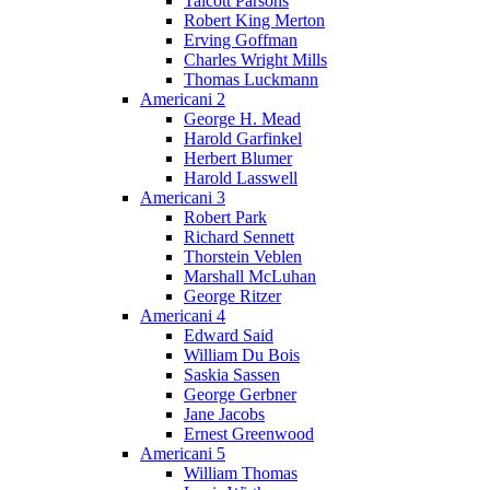
Talcott Parsons
Robert King Merton
Erving Goffman
Charles Wright Mills
Thomas Luckmann
Americani 2
George H. Mead
Harold Garfinkel
Herbert Blumer
Harold Lasswell
Americani 3
Robert Park
Richard Sennett
Thorstein Veblen
Marshall McLuhan
George Ritzer
Americani 4
Edward Said
William Du Bois
Saskia Sassen
George Gerbner
Jane Jacobs
Ernest Greenwood
Americani 5
William Thomas