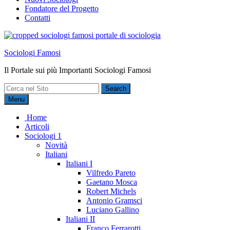
Fondatore del Progetto
Contatti
Sociologi Famosi
Il Portale sui più Importanti Sociologi Famosi
Search
for:
Menu
Home
Articoli
Sociologi 1
Novità
Italiani
Italiani I
Vilfredo Pareto
Gaetano Mosca
Robert Michels
Antonio Gramsci
Luciano Gallino
Italiani II
Franco Ferrarotti