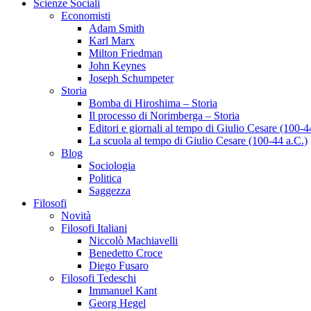
Scienze Sociali
Economisti
Adam Smith
Karl Marx
Milton Friedman
John Keynes
Joseph Schumpeter
Storia
Bomba di Hiroshima – Storia
Il processo di Norimberga – Storia
Editori e giornali al tempo di Giulio Cesare (100-4
La scuola al tempo di Giulio Cesare (100-44 a.C.)
Blog
Sociologia
Politica
Saggezza
Filosofi
Novità
Filosofi Italiani
Niccolò Machiavelli
Benedetto Croce
Diego Fusaro
Filosofi Tedeschi
Immanuel Kant
Georg Hegel