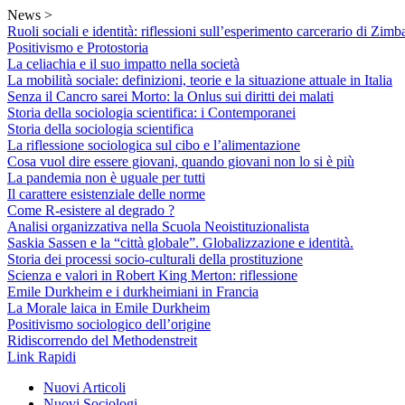
Skip
News >
to
Ruoli sociali e identità: riflessioni sull’esperimento carcerario di Zimb
content
Positivismo e Protostoria
La celiachia e il suo impatto nella società
La mobilità sociale: definizioni, teorie e la situazione attuale in Italia
Senza il Cancro sarei Morto: la Onlus sui diritti dei malati
Storia della sociologia scientifica: i Contemporanei
Storia della sociologia scientifica
La riflessione sociologica sul cibo e l’alimentazione
Cosa vuol dire essere giovani, quando giovani non lo si è più
La pandemia non è uguale per tutti
Il carattere esistenziale delle norme
Come R-esistere al degrado ?
Analisi organizzativa nella Scuola Neoistituzionalista
Saskia Sassen e la “città globale”. Globalizzazione e identità.
Storia dei processi socio-culturali della prostituzione
Scienza e valori in Robert King Merton: riflessione
Emile Durkheim e i durkheimiani in Francia
La Morale laica in Emile Durkheim
Positivismo sociologico dell’origine
Ridiscorrendo del Methodenstreit
Link Rapidi
Nuovi Articoli
Nuovi Sociologi