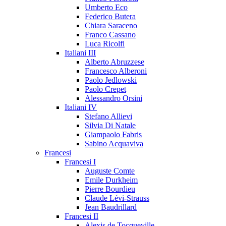
Umberto Eco
Federico Butera
Chiara Saraceno
Franco Cassano
Luca Ricolfi
Italiani III
Alberto Abruzzese
Francesco Alberoni
Paolo Jedlowski
Paolo Crepet
Alessandro Orsini
Italiani IV
Stefano Allievi
Silvia Di Natale
Giampaolo Fabris
Sabino Acquaviva
Francesi
Francesi I
Auguste Comte
Emile Durkheim
Pierre Bourdieu
Claude Lévi-Strauss
Jean Baudrillard
Francesi II
Alexis de Tocqueville