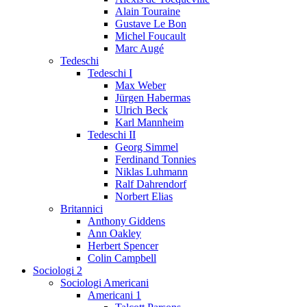
Alain Touraine
Gustave Le Bon
Michel Foucault
Marc Augé
Tedeschi
Tedeschi I
Max Weber
Jürgen Habermas
Ulrich Beck
Karl Mannheim
Tedeschi II
Georg Simmel
Ferdinand Tonnies
Niklas Luhmann
Ralf Dahrendorf
Norbert Elias
Britannici
Anthony Giddens
Ann Oakley
Herbert Spencer
Colin Campbell
Sociologi 2
Sociologi Americani
Americani 1