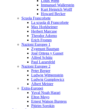
Louis Wirth
Immanuel Wallerstein
Kurt Heinrich Wolff
Howard Becker
Scuola Francoforte
La scuola di Francoforte
Max Horkheimer
Herbert Marcuse
Theodor Adorno
Erich Fromm
Nazioni Europee 1
Zygmunt Bauman
José Ortega y Gasset
Alfred Schütz
Paul Lazarsfeld
Nazioni Europee 2
Peter Berger
Ludwig Wittgenstein
Ludwig Gumplowicz
Albert Meister
Extra-Europei
Yuval Noah Harari
Elton Mayo
Ernest Watson Burgess
Pitirim Sorokin