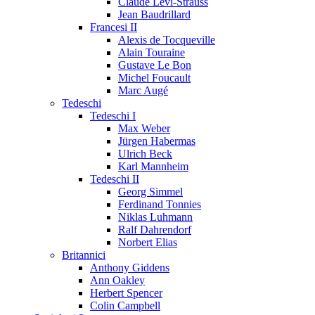
Claude Lévi-Strauss
Jean Baudrillard
Francesi II
Alexis de Tocqueville
Alain Touraine
Gustave Le Bon
Michel Foucault
Marc Augé
Tedeschi
Tedeschi I
Max Weber
Jürgen Habermas
Ulrich Beck
Karl Mannheim
Tedeschi II
Georg Simmel
Ferdinand Tonnies
Niklas Luhmann
Ralf Dahrendorf
Norbert Elias
Britannici
Anthony Giddens
Ann Oakley
Herbert Spencer
Colin Campbell