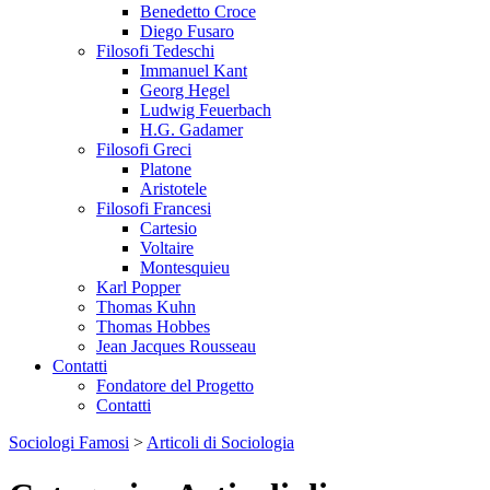
Benedetto Croce
Diego Fusaro
Filosofi Tedeschi
Immanuel Kant
Georg Hegel
Ludwig Feuerbach
H.G. Gadamer
Filosofi Greci
Platone
Aristotele
Filosofi Francesi
Cartesio
Voltaire
Montesquieu
Karl Popper
Thomas Kuhn
Thomas Hobbes
Jean Jacques Rousseau
Contatti
Fondatore del Progetto
Contatti
Sociologi Famosi
>
Articoli di Sociologia