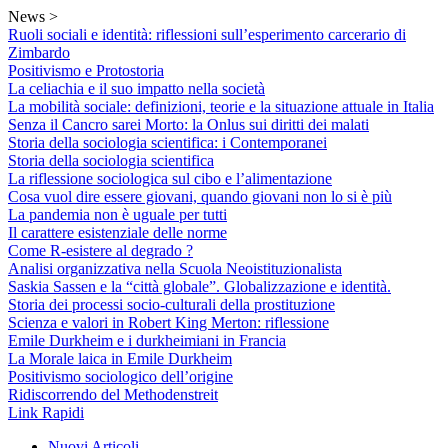
Skip
News >
to
Ruoli sociali e identità: riflessioni sull’esperimento carcerario di
content
Zimbardo
Positivismo e Protostoria
La celiachia e il suo impatto nella società
La mobilità sociale: definizioni, teorie e la situazione attuale in Italia
Senza il Cancro sarei Morto: la Onlus sui diritti dei malati
Storia della sociologia scientifica: i Contemporanei
Storia della sociologia scientifica
La riflessione sociologica sul cibo e l’alimentazione
Cosa vuol dire essere giovani, quando giovani non lo si è più
La pandemia non è uguale per tutti
Il carattere esistenziale delle norme
Come R-esistere al degrado ?
Analisi organizzativa nella Scuola Neoistituzionalista
Saskia Sassen e la “città globale”. Globalizzazione e identità.
Storia dei processi socio-culturali della prostituzione
Scienza e valori in Robert King Merton: riflessione
Emile Durkheim e i durkheimiani in Francia
La Morale laica in Emile Durkheim
Positivismo sociologico dell’origine
Ridiscorrendo del Methodenstreit
Link Rapidi
Nuovi Articoli