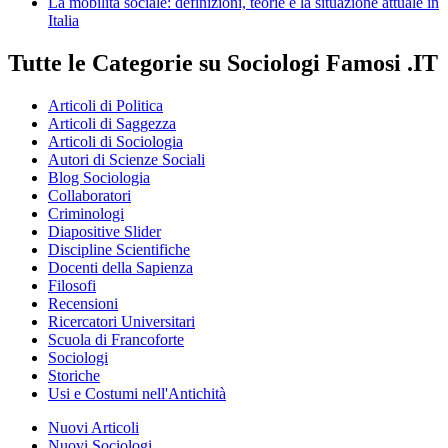
La mobilità sociale: definizioni, teorie e la situazione attuale in
Italia
Tutte le Categorie su Sociologi Famosi .IT
Articoli di Politica
Articoli di Saggezza
Articoli di Sociologia
Autori di Scienze Sociali
Blog Sociologia
Collaboratori
Criminologi
Diapositive Slider
Discipline Scientifiche
Docenti della Sapienza
Filosofi
Recensioni
Ricercatori Universitari
Scuola di Francoforte
Sociologi
Storiche
Usi e Costumi nell'Antichità
Nuovi Articoli
Nuovi Sociologi