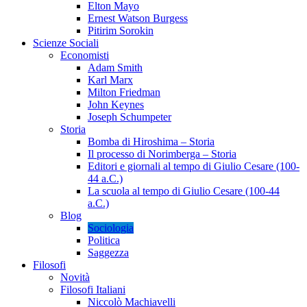
Elton Mayo
Ernest Watson Burgess
Pitirim Sorokin
Scienze Sociali
Economisti
Adam Smith
Karl Marx
Milton Friedman
John Keynes
Joseph Schumpeter
Storia
Bomba di Hiroshima – Storia
Il processo di Norimberga – Storia
Editori e giornali al tempo di Giulio Cesare (100-
44 a.C.)
La scuola al tempo di Giulio Cesare (100-44
a.C.)
Blog
Sociologia
Politica
Saggezza
Filosofi
Novità
Filosofi Italiani
Niccolò Machiavelli