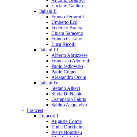
Antonio Gramsci
Luciano Gallino
Italiani II
Franco Ferrarotti
Umberto Eco
Federico Butera
Chiara Saraceno
Franco Cassano
Luca Ricolfi
Italiani III
Alberto Abruzzese
Francesco Alberoni
Paolo Jedlowski
Paolo Crepet
Alessandro Orsini
Italiani IV
Stefano Allievi
Silvia Di Natale
Giampaolo Fabris
Sabino Acquaviva
Francesi
Francesi I
Auguste Comte
Emile Durkheim
Pierre Bourdieu