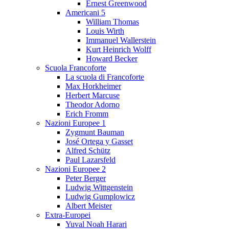
Ernest Greenwood
Americani 5
William Thomas
Louis Wirth
Immanuel Wallerstein
Kurt Heinrich Wolff
Howard Becker
Scuola Francoforte
La scuola di Francoforte
Max Horkheimer
Herbert Marcuse
Theodor Adorno
Erich Fromm
Nazioni Europee 1
Zygmunt Bauman
José Ortega y Gasset
Alfred Schütz
Paul Lazarsfeld
Nazioni Europee 2
Peter Berger
Ludwig Wittgenstein
Ludwig Gumplowicz
Albert Meister
Extra-Europei
Yuval Noah Harari