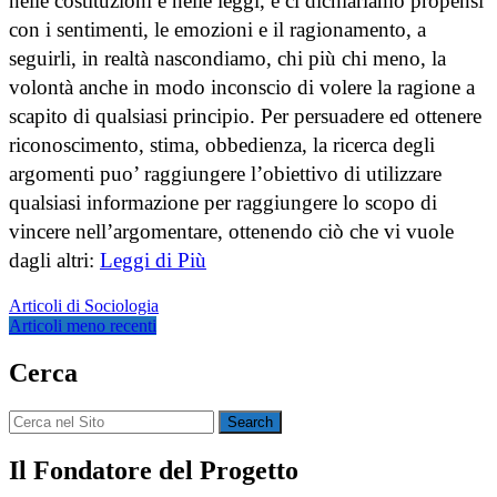
nelle costituzioni e nelle leggi, e ci dichiariamo propensi
con i sentimenti, le emozioni e il ragionamento, a
seguirli, in realtà nascondiamo, chi più chi meno, la
volontà anche in modo inconscio di volere la ragione a
scapito di qualsiasi principio. Per persuadere ed ottenere
riconoscimento, stima, obbedienza, la ricerca degli
argomenti puo’ raggiungere l’obiettivo di utilizzare
qualsiasi informazione per raggiungere lo scopo di
vincere nell’argomentare, ottenendo ciò che vi vuole
dagli altri:
Leggi di Più
Articoli di Sociologia
Navigazione
Articoli meno recenti
articoli
Cerca
Search
for:
Il Fondatore del Progetto