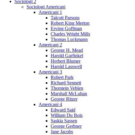
Sociologi 2
Sociologi Americani
Americani 1
Talcott Parsons
Robert King Merton
Erving Goffman
Charles Wright Mills
Thomas Luckmann
Americani 2
George H. Mead
Harold Garfinkel
Herbert Blumer
Harold Lasswell
Americani 3
Robert Park
Richard Sennett
Thorstein Veblen
Marshall McLuhan
George Ritzer
Americani 4
Edward Said
William Du Bois
Saskia Sassen
George Gerbner
Jane Jacobs