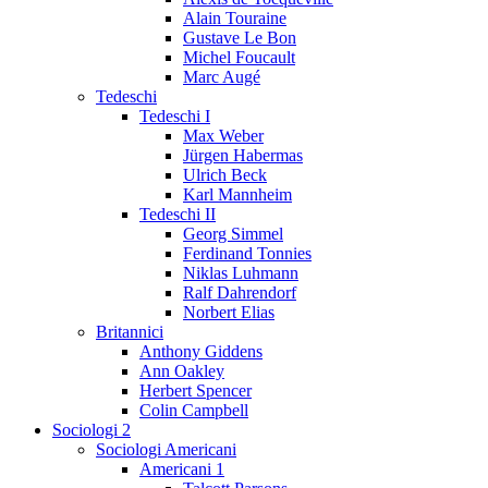
Alain Touraine
Gustave Le Bon
Michel Foucault
Marc Augé
Tedeschi
Tedeschi I
Max Weber
Jürgen Habermas
Ulrich Beck
Karl Mannheim
Tedeschi II
Georg Simmel
Ferdinand Tonnies
Niklas Luhmann
Ralf Dahrendorf
Norbert Elias
Britannici
Anthony Giddens
Ann Oakley
Herbert Spencer
Colin Campbell
Sociologi 2
Sociologi Americani
Americani 1