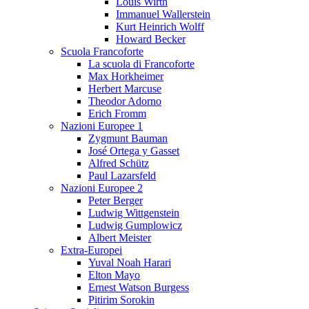
Louis Wirth
Immanuel Wallerstein
Kurt Heinrich Wolff
Howard Becker
Scuola Francoforte
La scuola di Francoforte
Max Horkheimer
Herbert Marcuse
Theodor Adorno
Erich Fromm
Nazioni Europee 1
Zygmunt Bauman
José Ortega y Gasset
Alfred Schütz
Paul Lazarsfeld
Nazioni Europee 2
Peter Berger
Ludwig Wittgenstein
Ludwig Gumplowicz
Albert Meister
Extra-Europei
Yuval Noah Harari
Elton Mayo
Ernest Watson Burgess
Pitirim Sorokin