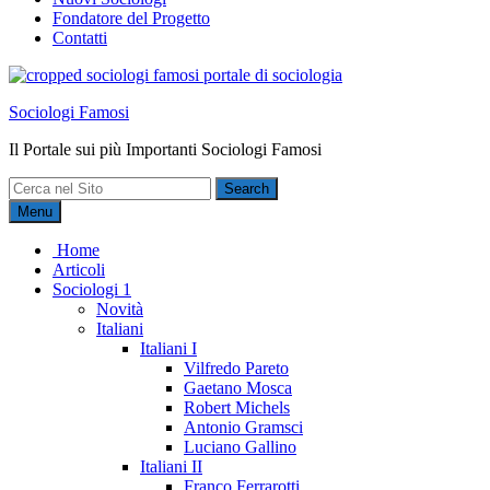
Fondatore del Progetto
Contatti
Sociologi Famosi
Il Portale sui più Importanti Sociologi Famosi
Search
for:
Menu
Home
Articoli
Sociologi 1
Novità
Italiani
Italiani I
Vilfredo Pareto
Gaetano Mosca
Robert Michels
Antonio Gramsci
Luciano Gallino
Italiani II
Franco Ferrarotti