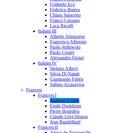
Umberto Eco
Federico Butera
Chiara Saraceno
Franco Cassano
Luca Ricolfi
Italiani III
Alberto Abruzzese
Francesco Alberoni
Paolo Jedlowski
Paolo Crepet
Alessandro Orsini
Italiani IV
Stefano Allievi
Silvia Di Natale
Giampaolo Fabris
Sabino Acquaviva
Francesi
Francesi I
Auguste Comte
Emile Durkheim
Pierre Bourdieu
Claude Lévi-Strauss
Jean Baudrillard
Francesi II
Alexis de Tocqueville