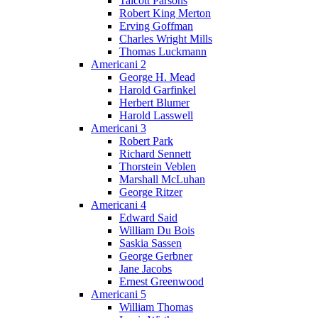
Talcott Parsons
Robert King Merton
Erving Goffman
Charles Wright Mills
Thomas Luckmann
Americani 2
George H. Mead
Harold Garfinkel
Herbert Blumer
Harold Lasswell
Americani 3
Robert Park
Richard Sennett
Thorstein Veblen
Marshall McLuhan
George Ritzer
Americani 4
Edward Said
William Du Bois
Saskia Sassen
George Gerbner
Jane Jacobs
Ernest Greenwood
Americani 5
William Thomas