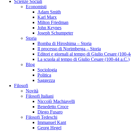
Scienze Sociali
Economisti
Adam Smith
Karl Marx
Milton Friedman
John Keynes
Joseph Schumpeter
Storia
Bomba di Hiroshima – Storia
Il processo di Norimberga – Storia
Editori e giornali al tempo di Giulio Cesare (100-4
La scuola al tempo di Giulio Cesare (100-44 a.C.)
Blog
Sociologia
Politica
Saggezza
Filosofi
Novità
Filosofi Italiani
Niccolò Machiavelli
Benedetto Croce
Diego Fusaro
Filosofi Tedeschi
Immanuel Kant
Georg Hegel