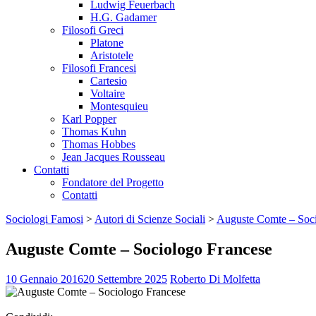
Ludwig Feuerbach
H.G. Gadamer
Filosofi Greci
Platone
Aristotele
Filosofi Francesi
Cartesio
Voltaire
Montesquieu
Karl Popper
Thomas Kuhn
Thomas Hobbes
Jean Jacques Rousseau
Contatti
Fondatore del Progetto
Contatti
Sociologi Famosi
>
Autori di Scienze Sociali
>
Auguste Comte – Soci
Auguste Comte – Sociologo Francese
10 Gennaio 2016
20 Settembre 2025
Roberto Di Molfetta