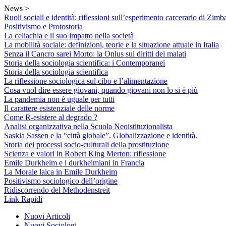
Skip
News >
to
Ruoli sociali e identità: riflessioni sull’esperimento carcerario di Zimb
content
Positivismo e Protostoria
La celiachia e il suo impatto nella società
La mobilità sociale: definizioni, teorie e la situazione attuale in Italia
Senza il Cancro sarei Morto: la Onlus sui diritti dei malati
Storia della sociologia scientifica: i Contemporanei
Storia della sociologia scientifica
La riflessione sociologica sul cibo e l’alimentazione
Cosa vuol dire essere giovani, quando giovani non lo si è più
La pandemia non è uguale per tutti
Il carattere esistenziale delle norme
Come R-esistere al degrado ?
Analisi organizzativa nella Scuola Neoistituzionalista
Saskia Sassen e la “città globale”. Globalizzazione e identità.
Storia dei processi socio-culturali della prostituzione
Scienza e valori in Robert King Merton: riflessione
Emile Durkheim e i durkheimiani in Francia
La Morale laica in Emile Durkheim
Positivismo sociologico dell’origine
Ridiscorrendo del Methodenstreit
Link Rapidi
Nuovi Articoli
Nuovi Sociologi