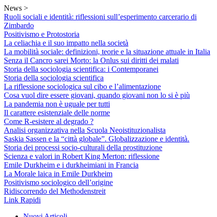
Skip
News >
to
Ruoli sociali e identità: riflessioni sull’esperimento carcerario di
content
Zimbardo
Positivismo e Protostoria
La celiachia e il suo impatto nella società
La mobilità sociale: definizioni, teorie e la situazione attuale in Italia
Senza il Cancro sarei Morto: la Onlus sui diritti dei malati
Storia della sociologia scientifica: i Contemporanei
Storia della sociologia scientifica
La riflessione sociologica sul cibo e l’alimentazione
Cosa vuol dire essere giovani, quando giovani non lo si è più
La pandemia non è uguale per tutti
Il carattere esistenziale delle norme
Come R-esistere al degrado ?
Analisi organizzativa nella Scuola Neoistituzionalista
Saskia Sassen e la “città globale”. Globalizzazione e identità.
Storia dei processi socio-culturali della prostituzione
Scienza e valori in Robert King Merton: riflessione
Emile Durkheim e i durkheimiani in Francia
La Morale laica in Emile Durkheim
Positivismo sociologico dell’origine
Ridiscorrendo del Methodenstreit
Link Rapidi
Nuovi Articoli