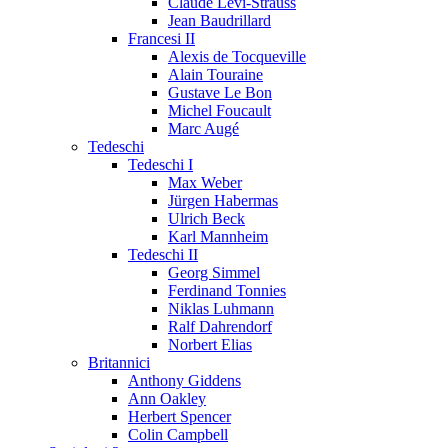
Claude Lévi-Strauss
Jean Baudrillard
Francesi II
Alexis de Tocqueville
Alain Touraine
Gustave Le Bon
Michel Foucault
Marc Augé
Tedeschi
Tedeschi I
Max Weber
Jürgen Habermas
Ulrich Beck
Karl Mannheim
Tedeschi II
Georg Simmel
Ferdinand Tonnies
Niklas Luhmann
Ralf Dahrendorf
Norbert Elias
Britannici
Anthony Giddens
Ann Oakley
Herbert Spencer
Colin Campbell