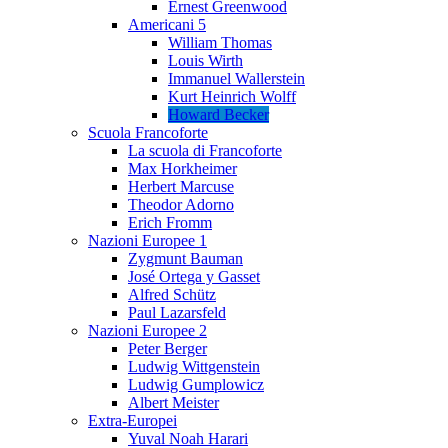
Ernest Greenwood
Americani 5
William Thomas
Louis Wirth
Immanuel Wallerstein
Kurt Heinrich Wolff
Howard Becker
Scuola Francoforte
La scuola di Francoforte
Max Horkheimer
Herbert Marcuse
Theodor Adorno
Erich Fromm
Nazioni Europee 1
Zygmunt Bauman
José Ortega y Gasset
Alfred Schütz
Paul Lazarsfeld
Nazioni Europee 2
Peter Berger
Ludwig Wittgenstein
Ludwig Gumplowicz
Albert Meister
Extra-Europei
Yuval Noah Harari