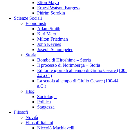
Elton Mayo
Ernest Watson Burgess
Pitirim Sorokin
Scienze Sociali
Economisti
Adam Smith
Karl Marx
Milton Friedman
John Keynes
Joseph Schumpeter
Storia
Bomba di Hiroshima – Storia
Il processo di Norimberga – Storia
Editori e giornali al tempo di Giulio Cesare (100-
44 a.C.)
La scuola al tempo di Giulio Cesare (100-44
a.C.)
Blog
Sociologia
Politica
Saggezza
Filosofi
Novità
Filosofi Italiani
Niccolò Machiavelli