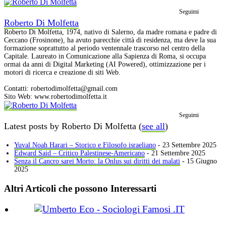
Seguimi
Roberto Di Molfetta
Roberto Di Molfetta, 1974, nativo di Salerno, da madre romana e padre di
Ceccano (Frosinone), ha avuto parecchie città di residenza, ma deve la sua
formazione soprattutto al periodo ventennale trascorso nel centro della
Capitale. Laureato in Comunicazione alla Sapienza di Roma, si occupa
ormai da anni di Digital Marketing (AI Powered), ottimizzazione per i
motori di ricerca e creazione di siti Web.
Contatti:
robertodimolfetta@gmail.com
Sito Web: www.robertodimolfetta.it
Seguimi
Latest posts by Roberto Di Molfetta
(
see all
)
Yuval Noah Harari – Storico e Filosofo israeliano
- 23 Settembre 2025
Edward Said – Critico Palestinese-Americano
- 21 Settembre 2025
Senza il Cancro sarei Morto: la Onlus sui diritti dei malati
- 15 Giugno
2025
Altri Articoli che possono Interessarti