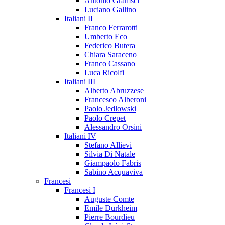
Antonio Gramsci
Luciano Gallino
Italiani II
Franco Ferrarotti
Umberto Eco
Federico Butera
Chiara Saraceno
Franco Cassano
Luca Ricolfi
Italiani III
Alberto Abruzzese
Francesco Alberoni
Paolo Jedlowski
Paolo Crepet
Alessandro Orsini
Italiani IV
Stefano Allievi
Silvia Di Natale
Giampaolo Fabris
Sabino Acquaviva
Francesi
Francesi I
Auguste Comte
Emile Durkheim
Pierre Bourdieu