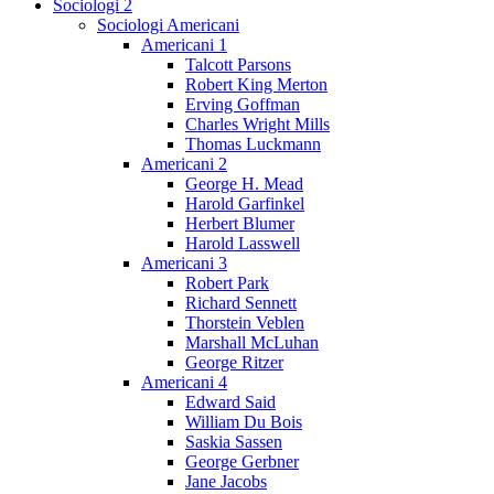
Sociologi 2
Sociologi Americani
Americani 1
Talcott Parsons
Robert King Merton
Erving Goffman
Charles Wright Mills
Thomas Luckmann
Americani 2
George H. Mead
Harold Garfinkel
Herbert Blumer
Harold Lasswell
Americani 3
Robert Park
Richard Sennett
Thorstein Veblen
Marshall McLuhan
George Ritzer
Americani 4
Edward Said
William Du Bois
Saskia Sassen
George Gerbner
Jane Jacobs