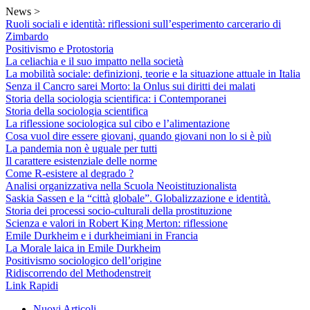
Skip
News >
to
Ruoli sociali e identità: riflessioni sull’esperimento carcerario di
content
Zimbardo
Positivismo e Protostoria
La celiachia e il suo impatto nella società
La mobilità sociale: definizioni, teorie e la situazione attuale in Italia
Senza il Cancro sarei Morto: la Onlus sui diritti dei malati
Storia della sociologia scientifica: i Contemporanei
Storia della sociologia scientifica
La riflessione sociologica sul cibo e l’alimentazione
Cosa vuol dire essere giovani, quando giovani non lo si è più
La pandemia non è uguale per tutti
Il carattere esistenziale delle norme
Come R-esistere al degrado ?
Analisi organizzativa nella Scuola Neoistituzionalista
Saskia Sassen e la “città globale”. Globalizzazione e identità.
Storia dei processi socio-culturali della prostituzione
Scienza e valori in Robert King Merton: riflessione
Emile Durkheim e i durkheimiani in Francia
La Morale laica in Emile Durkheim
Positivismo sociologico dell’origine
Ridiscorrendo del Methodenstreit
Link Rapidi
Nuovi Articoli