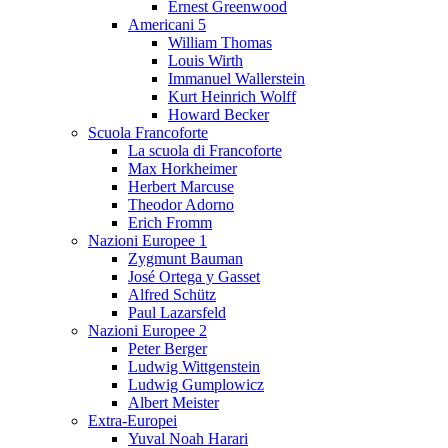
Ernest Greenwood
Americani 5
William Thomas
Louis Wirth
Immanuel Wallerstein
Kurt Heinrich Wolff
Howard Becker
Scuola Francoforte
La scuola di Francoforte
Max Horkheimer
Herbert Marcuse
Theodor Adorno
Erich Fromm
Nazioni Europee 1
Zygmunt Bauman
José Ortega y Gasset
Alfred Schütz
Paul Lazarsfeld
Nazioni Europee 2
Peter Berger
Ludwig Wittgenstein
Ludwig Gumplowicz
Albert Meister
Extra-Europei
Yuval Noah Harari