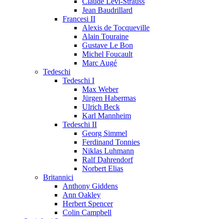
Claude Lévi-Strauss
Jean Baudrillard
Francesi II
Alexis de Tocqueville
Alain Touraine
Gustave Le Bon
Michel Foucault
Marc Augé
Tedeschi
Tedeschi I
Max Weber
Jürgen Habermas
Ulrich Beck
Karl Mannheim
Tedeschi II
Georg Simmel
Ferdinand Tonnies
Niklas Luhmann
Ralf Dahrendorf
Norbert Elias
Britannici
Anthony Giddens
Ann Oakley
Herbert Spencer
Colin Campbell