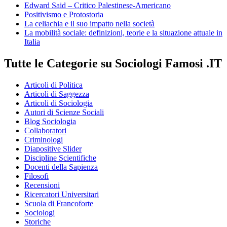
Edward Said – Critico Palestinese-Americano
Positivismo e Protostoria
La celiachia e il suo impatto nella società
La mobilità sociale: definizioni, teorie e la situazione attuale in
Italia
Tutte le Categorie su Sociologi Famosi .IT
Articoli di Politica
Articoli di Saggezza
Articoli di Sociologia
Autori di Scienze Sociali
Blog Sociologia
Collaboratori
Criminologi
Diapositive Slider
Discipline Scientifiche
Docenti della Sapienza
Filosofi
Recensioni
Ricercatori Universitari
Scuola di Francoforte
Sociologi
Storiche