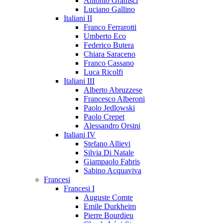
Antonio Gramsci
Luciano Gallino
Italiani II
Franco Ferrarotti
Umberto Eco
Federico Butera
Chiara Saraceno
Franco Cassano
Luca Ricolfi
Italiani III
Alberto Abruzzese
Francesco Alberoni
Paolo Jedlowski
Paolo Crepet
Alessandro Orsini
Italiani IV
Stefano Allievi
Silvia Di Natale
Giampaolo Fabris
Sabino Acquaviva
Francesi
Francesi I
Auguste Comte
Emile Durkheim
Pierre Bourdieu