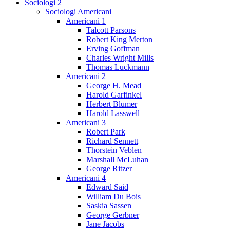
Sociologi 2
Sociologi Americani
Americani 1
Talcott Parsons
Robert King Merton
Erving Goffman
Charles Wright Mills
Thomas Luckmann
Americani 2
George H. Mead
Harold Garfinkel
Herbert Blumer
Harold Lasswell
Americani 3
Robert Park
Richard Sennett
Thorstein Veblen
Marshall McLuhan
George Ritzer
Americani 4
Edward Said
William Du Bois
Saskia Sassen
George Gerbner
Jane Jacobs