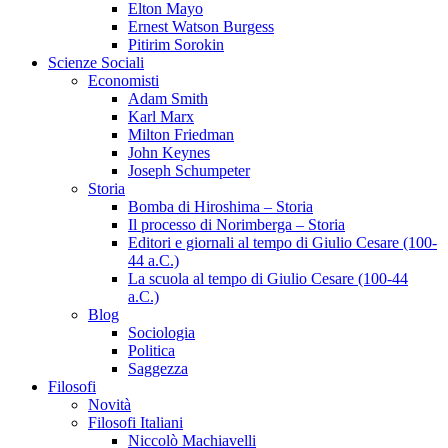
Elton Mayo
Ernest Watson Burgess
Pitirim Sorokin
Scienze Sociali
Economisti
Adam Smith
Karl Marx
Milton Friedman
John Keynes
Joseph Schumpeter
Storia
Bomba di Hiroshima – Storia
Il processo di Norimberga – Storia
Editori e giornali al tempo di Giulio Cesare (100-
44 a.C.)
La scuola al tempo di Giulio Cesare (100-44
a.C.)
Blog
Sociologia
Politica
Saggezza
Filosofi
Novità
Filosofi Italiani
Niccolò Machiavelli